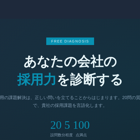
FREE DIAGNOSIS
あなたの会社の
採用力
を診断する
用の課題解決は、正しい問いを立てることからはじまります。20問の
で、貴社の採用課題を言語化します。
20
5
100
設問数
分程度
点満点